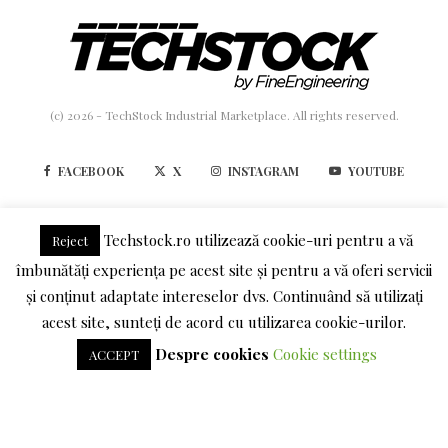
(c) 2026 - TechStock Industrial Marketplace. All rights reserved.
FACEBOOK
X
INSTAGRAM
YOUTUBE
LINKEDIN
Techstock.ro utilizează cookie-uri pentru a vă
Reject
îmbunătăți experiența pe acest site și pentru a vă oferi servicii
TERMENI SI CONDITII
POLITICA DE CONFIDENTIALITATE
și conținut adaptate intereselor dvs. Continuând să utilizați
acest site, sunteți de acord cu utilizarea cookie-urilor.
DESPRE COOKIES
Despre cookies
Cookie settings
ACCEPT