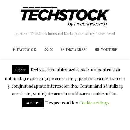
(c) 2026 - TechStock Industrial Marketplace. All rights reserved.
FACEBOOK
X
INSTAGRAM
YOUTUBE
LINKEDIN
Techstock.ro utilizează cookie-uri pentru a vă
Reject
îmbunătăți experiența pe acest site și pentru a vă oferi servicii
TERMENI SI CONDITII
POLITICA DE CONFIDENTIALITATE
și conținut adaptate intereselor dvs. Continuând să utilizați
acest site, sunteți de acord cu utilizarea cookie-urilor.
DESPRE COOKIES
Despre cookies
Cookie settings
ACCEPT