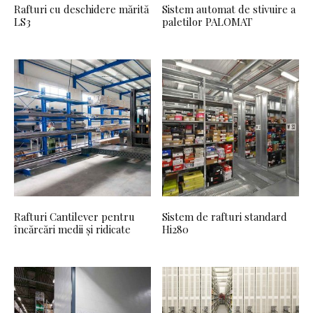
Rafturi cu deschidere mărită
Sistem automat de stivuire a
LS3
paletilor PALOMAT
Rafturi Cantilever pentru
Sistem de rafturi standard
încărcări medii și ridicate
Hi280