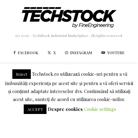
(c) 2026 - TechStock Industrial Marketplace. All rights reserved.
FACEBOOK
X
INSTAGRAM
YOUTUBE
LINKEDIN
Techstock.ro utilizează cookie-uri pentru a vă
Reject
îmbunătăți experiența pe acest site și pentru a vă oferi servicii
TERMENI SI CONDITII
POLITICA DE CONFIDENTIALITATE
și conținut adaptate intereselor dvs. Continuând să utilizați
acest site, sunteți de acord cu utilizarea cookie-urilor.
DESPRE COOKIES
Despre cookies
Cookie settings
ACCEPT