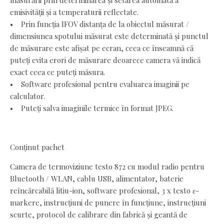
măsurării prin determinarea și setarea automată a
emisivității și a temperaturii reflectate.
• Prin funcția IFOV distanța de la obiectul măsurat /
dimensiunea spotului măsurat este determinată și punctul
de măsurare este afișat pe ecran, ceea ce înseamnă că
puteți evita erori de măsurare deoarece camera vă indică
exact ceea ce puteți măsura.
• Software profesional pentru evaluarea imaginii pe
calculator.
• Puteți salva imaginile termice în format JPEG.
Conținut pachet
Camera de termoviziune testo 872 cu modul radio pentru
Bluetooth / WLAN, cablu USB, alimentator, baterie
reîncărcabilă litiu-ion, software profesional, 3 x testo ε-
markere, instrucțiuni de punere în funcțiune, instrucțiuni
scurte, protocol de calibrare din fabrică și geantă de