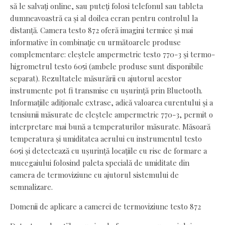
să le salvați online, sau puteți folosi telefonul sau tableta
dumneavoastră ca și al doilea ecran pentru controlul la
distanță. Camera testo 872 oferă imagini termice și mai
informative în combinație cu următoarele produse
complementare: cleștele ampermetric testo 770-3 și termo-
higrometrul testo 605i (ambele produse sunt disponibile
separat). Rezultatele măsurării cu ajutorul acestor
instrumente pot fi transmise cu ușurință prin Bluetooth.
Informațiile adiționale extrase, adică valoarea curentului și a
tensiunii măsurate de cleștele ampermetric 770-3, permit o
interpretare mai bună a temperaturilor măsurate. Măsoară
temperatura și umiditatea aerului cu instrumentul testo
605i și detectează cu ușurință locațiile cu risc de formare a
mucegaiului folosind paleta specială de umiditate din
camera de termoviziune cu ajutorul sistemului de
semnalizare.
Domenii de aplicare a camerei de termoviziune testo 872