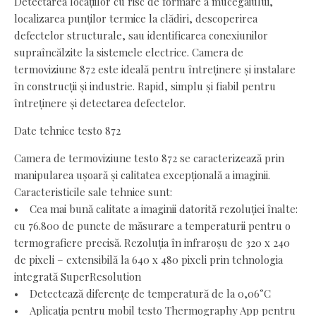
Detectarea locațiilor cu risc de formare a mucegaiului,
localizarea punților termice la clădiri, descoperirea
defectelor structurale, sau identificarea conexiunilor
supraîncălzite la sistemele electrice. Camera de
termoviziune 872 este ideală pentru întreținere și instalare
în construcții și industrie. Rapid, simplu și fiabil pentru
întreținere și detectarea defectelor.
Date tehnice testo 872
Camera de termoviziune testo 872 se caracterizează prin
manipularea ușoară și calitatea excepțională a imaginii.
Caracteristicile sale tehnice sunt:
• Cea mai bună calitate a imaginii datorită rezoluției înalte:
cu 76.800 de puncte de măsurare a temperaturii pentru o
termografiere precisă. Rezoluția în infraroșu de 320 x 240
de pixeli – extensibilă la 640 x 480 pixeli prin tehnologia
integrată SuperResolution
• Detectează diferențe de temperatură de la 0,06°C
• Aplicația pentru mobil testo Thermography App pentru