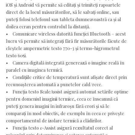
iOS și Android vă permite să editați și trimiteți rapoartele
direct de la locul măsurătorilor, să le salvați online, sau
puteți folosi telefonul sau tableta dumneavoastră ca și al
doilea ecran pentru controlul la distanță.
• Comunicare wireless datorită funcției Bluetooth – acest
lucru vă permite să integrați fără fir măsurătorile făcute de
cleștele ampermetric testo 770-3 și termo-higrometrul
testo 605i.
• Camera digitală integrată generează o imagine reală în
paralel cu imaginea termică.
• Condițiile critice de temperatură sunt afișate direct prin
recunoașterea automată a punctelor cald/rece.
• Funcția testo ScaleAssist asigură automat setările optime
pentru domeniul imaginii termice, ceea ce înseamnă că
puteți genera imagini în infraroșu fără erori și să le
comparați în mod obiectiv, de exemplu în ceea ce privește
comportamentul de izolare termică a clădirilor.
• Funcția testo ɛ-Assist asigură rezultatul corect al