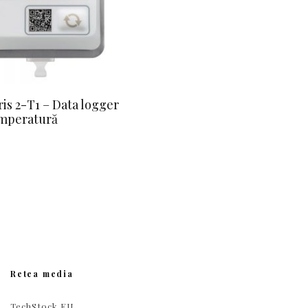
ris 2-T1 – Data logger
emperatură
Retea media
TechStock.EU