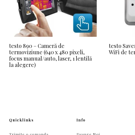
testo 890 – Cameră de
testo Save
termoviziune (640 x 480 pixeli,
WiFi de t
focus manual/auto, laser, 1 lentilă
la alegere)
Quicklinks
Info
Trimite o comanda
Despre Noi