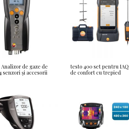
– Analizor de gaze de
testo 400 set pentru IAQ 
 senzori și accesorii
de confort cu trepied