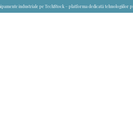
ipamente industriale pe TechStock – platforma dedicată tehnologiilor p