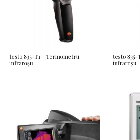
testo 835-T1 – Termometru
testo 835
infraroşu
infraroşu