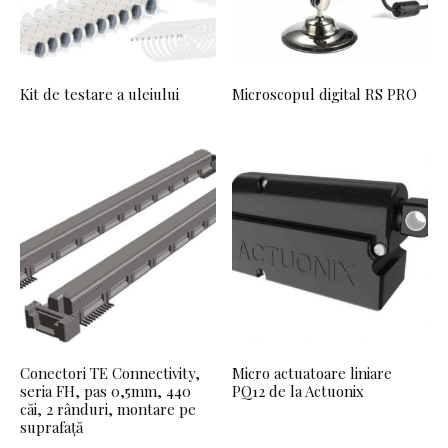
Kit de testare a uleiului
Microscopul digital RS PRO
Conectori TE Connectivity,
Micro actuatoare liniare
seria FH, pas 0,5mm, 440
PQ12 de la Actuonix
căi, 2 rânduri, montare pe
suprafață