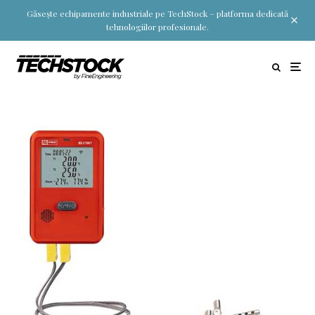
Găsește echipamente industriale pe TechStock – platforma dedicată
tehnologiilor profesionale.