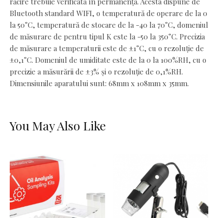
răcire trebuie verificată în permanență. Acesta dispune de
Bluetooth standard WIFI, o temperatură de operare de la 0
la 50°C, temperatură de stocare de la -40 la 70°C, domeniul
de măsurare de pentru tipul K este la -50 la 350°C. Precizia
de măsurare a temperaturii este de ±1°C, cu o rezoluție de
±0,1°C. Domeniul de umiditate este de la 0 la 100%RH, cu o
precizie a măsurării de ±3% și o rezoluție de 0,1%RH.
Dimensiunile aparatului sunt: 68mm x 108mm x 35mm.
You May Also Like