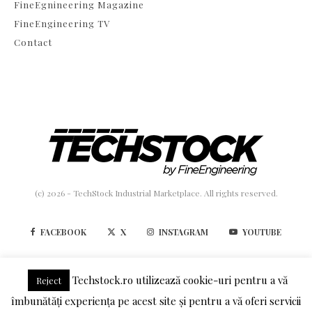
FineEgnineering Magazine
FineEngineering TV
Contact
(c) 2026 - TechStock Industrial Marketplace. All rights reserved.
FACEBOOK
X
INSTAGRAM
YOUTUBE
LINKEDIN
Techstock.ro utilizează cookie-uri pentru a vă
Reject
îmbunătăți experiența pe acest site și pentru a vă oferi servicii
TERMENI SI CONDITII
POLITICA DE CONFIDENTIALITATE