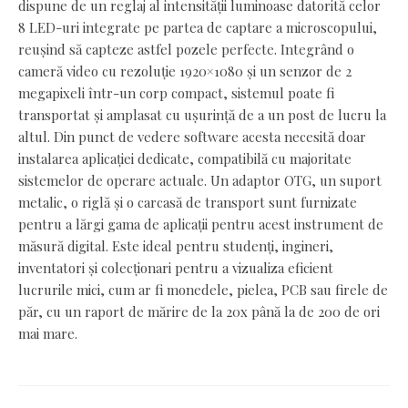
dispune de un reglaj al intensității luminoase datorită celor
8 LED-uri integrate pe partea de captare a microscopului,
reușind să capteze astfel pozele perfecte. Integrând o
cameră video cu rezoluție 1920×1080 și un senzor de 2
megapixeli într-un corp compact, sistemul poate fi
transportat și amplasat cu ușurință de a un post de lucru la
altul. Din punct de vedere software acesta necesită doar
instalarea aplicației dedicate, compatibilă cu majoritate
sistemelor de operare actuale. Un adaptor OTG, un suport
metalic, o riglă și o carcasă de transport sunt furnizate
pentru a lărgi gama de aplicații pentru acest instrument de
măsură digital. Este ideal pentru studenți, ingineri,
inventatori și colecționari pentru a vizualiza eficient
lucrurile mici, cum ar fi monedele, pielea, PCB sau firele de
păr, cu un raport de mărire de la 20x până la de 200 de ori
mai mare.