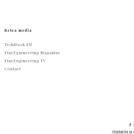
Retea media
TechStock.EU
FineEgnineering Magazine
FineEngineering TV
Contact
TERMENI SI