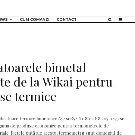
EWS
CUM COMANZI
CONTACT
atoarele bimetal
te de la Wikai pentru
se termice
icatoare termice bimetalice A52 și R52 Nr Stoc RS 205-1279 se
 gama de produse economice pentru termometrele de
riale. Piețele țintă ale acestui termometru sunt domeniul de