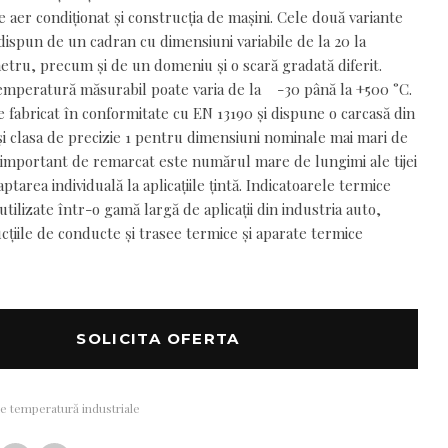
aer condiționat și construcția de mașini. Cele două variante
dispun de un cadran cu dimensiuni variabile de la 20 la
tru, precum și de un domeniu și o scară gradată diferit.
mperatură măsurabil poate varia de la
-30 până la +500 °C.
 fabricat în conformitate cu EN 13190 și dispune o carcasă din
 și clasa de precizie 1 pentru dimensiuni nominale mai mari de
important de remarcat este numărul mare de lungimi ale tijei
ptarea individuală la aplicațiile țintă. Indicatoarele termice
tilizate într-o gamă largă de aplicații din industria auto,
cțiile de conducte și trasee termice și aparate termice
SOLICITA OFERTA
de temperatură industriale