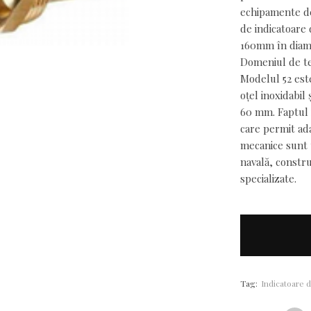
echipamente de 
de indicatoare 
160mm în diame
Domeniul de te
Modelul 52 este
oțel inoxidabil
60 mm. Faptul 
care permit ada
mecanice sunt u
navală, constru
specializate.
Tag:
Indicatoare 