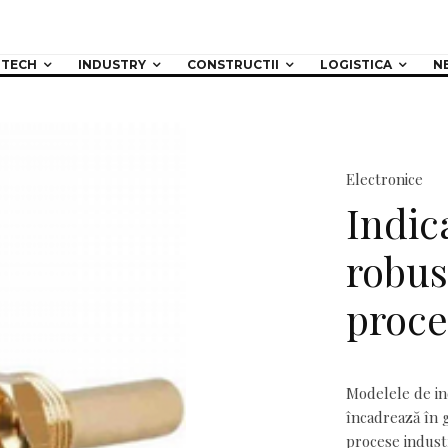
TECH
INDUSTRY
CONSTRUCTII
LOGISTICA
N
Electronice
Indic
robus
proce
Modelele de ind
încadrează în
procese indust