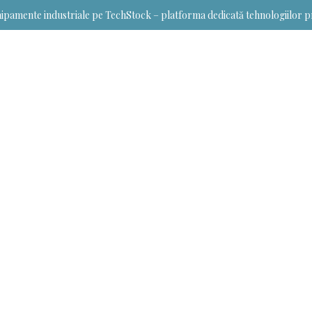
ipamente industriale pe TechStock – platforma dedicată tehnologiilor p