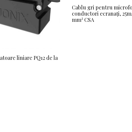
Cablu gri pentru microfo
conductori ecranați, 25m,
mm² CSA
atoare liniare PQ12 de la