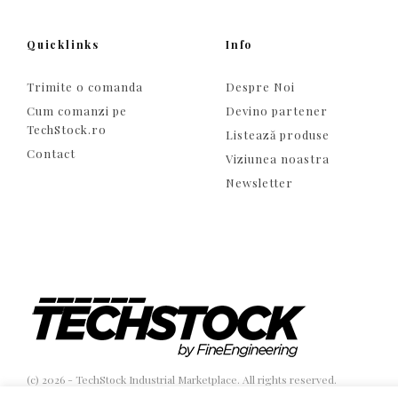
Quicklinks
Info
Trimite o comanda
Despre Noi
Cum comanzi pe
Devino partener
TechStock.ro
Listează produse
Contact
Viziunea noastra
Newsletter
(c) 2026 - TechStock Industrial Marketplace. All rights reserved.