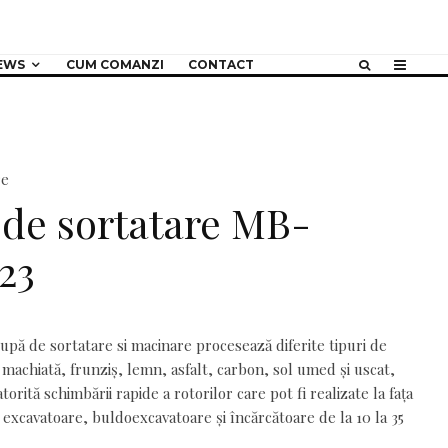
EWS
CUM COMANZI
CONTACT
re
de sortatare MB-
23
upă de sortatare si macinare procesează diferite tipuri de
 machiată, frunziș, lemn, asfalt, carbon, sol umed și uscat,
orită schimbării rapide a rotorilor care pot fi realizate la fața
 excavatoare, buldoexcavatoare și încărcătoare de la 10 la 35