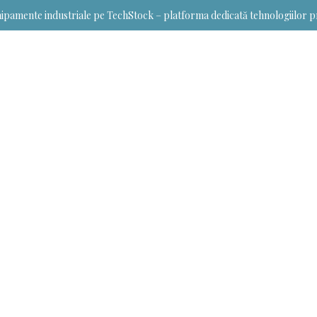
ipamente industriale pe TechStock – platforma dedicată tehnologiilor p