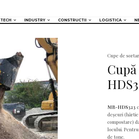
TECH
INDUSTRY
CONSTRUCTII
LOGISTICA
N
Cupe de sorta
Cupă 
HDS3
MB-HDS323
c
deșeuri (hârtie
compostare) dat
locului. Pentru
de tone.