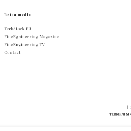
Retea media
TechStock.EU
FineEgnineering Magazine
FineEngineering TV
Contact
TERMENI SI