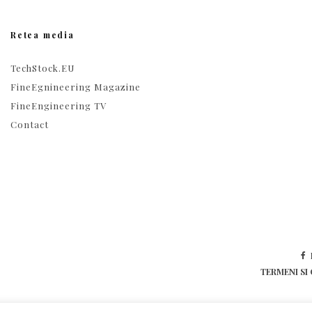
Retea media
TechStock.EU
FineEgnineering Magazine
FineEngineering TV
Contact
TERMENI SI