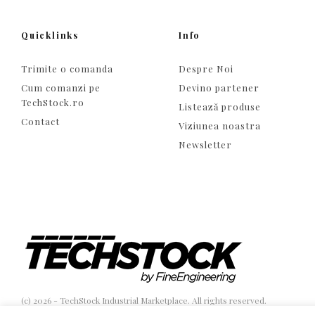
Quicklinks
Info
Trimite o comanda
Despre Noi
Cum comanzi pe
Devino partener
TechStock.ro
Listează produse
Contact
Viziunea noastra
Newsletter
(c) 2026 - TechStock Industrial Marketplace. All rights reserved.