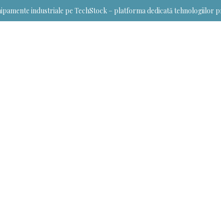
ipamente industriale pe TechStock – platforma dedicată tehnologiilor p