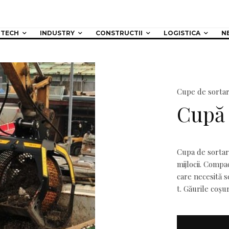
TECH
INDUSTRY
CONSTRUCTII
LOGISTICA
N
Cupe de sorta
Cupă 
Cupa de sortare
mijlocii. Compac
care necesită s
t. Găurile coșu