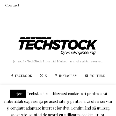
Contact
(c) 2026 - TechStock Industrial Marketplace. All rights reserved.
FACEBOOK
X
INSTAGRAM
YOUTUBE
LINKEDIN
Techstock.ro utilizează cookie-uri pentru a vă
Reject
îmbunătăți experiența pe acest site și pentru a vă oferi servicii
TERMENI SI CONDITII
POLITICA DE CONFIDENTIALITATE
și conținut adaptate intereselor dvs. Continuând să utilizați
acest site, sunteți de acord cu utilizarea cookie-urilor.
DESPRE COOKIES