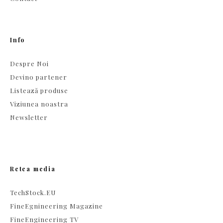
Info
Despre Noi
Devino partener
Listează produse
Viziunea noastra
Newsletter
Retea media
TechStock.EU
FineEgnineering Magazine
FineEngineering TV