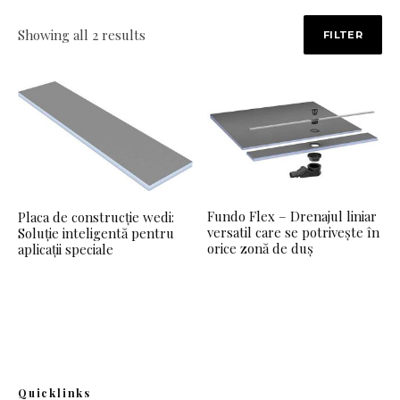
Sorted by price: high to low
Showing all 2 results
FILTER
Fundo Flex – Drenajul liniar
Placa de construcție wedi:
versatil care se potrivește în
Soluție inteligentă pentru
orice zonă de duș
aplicații speciale
Quicklinks