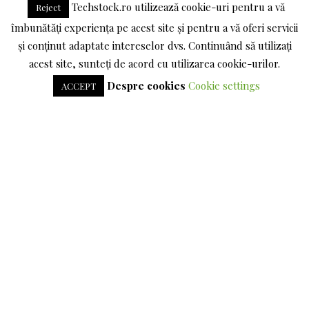
LINKEDIN
Techstock.ro utilizează cookie-uri pentru a vă
Reject
îmbunătăți experiența pe acest site și pentru a vă oferi servicii
TERMENI SI CONDITII
POLITICA DE CONFIDENTIALITATE
și conținut adaptate intereselor dvs. Continuând să utilizați
acest site, sunteți de acord cu utilizarea cookie-urilor.
DESPRE COOKIES
Despre cookies
Cookie settings
ACCEPT