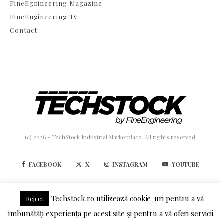
FineEgnineering Magazine
FineEngineering TV
Contact
(c) 2026 - TechStock Industrial Marketplace. All rights reserved.
FACEBOOK
X
INSTAGRAM
YOUTUBE
LINKEDIN
Techstock.ro utilizează cookie-uri pentru a vă
Reject
îmbunătăți experiența pe acest site și pentru a vă oferi servicii
TERMENI SI CONDITII
POLITICA DE CONFIDENTIALITATE