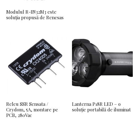
Modulul R-IN32M3 este
soluția propusă de Renesas
Releu SSR Sensata /
Lanterna P18R LED – o
Crydom, 5A, montare pe
soluție portabilă de iluminat
PCB, 280Vac