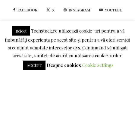
FACEBOOK
X
INSTAGRAM
YOUTUBE
LINKEDIN
Techstock.ro utilizează cookie-uri pentru a vă
Reject
îmbunătăți experiența pe acest site și pentru a vă oferi servicii
TERMENI SI CONDITII
POLITICA DE CONFIDENTIALITATE
și conținut adaptate intereselor dvs. Continuând să utilizați
acest site, sunteți de acord cu utilizarea cookie-urilor.
DESPRE COOKIES
Despre cookies
Cookie settings
ACCEPT