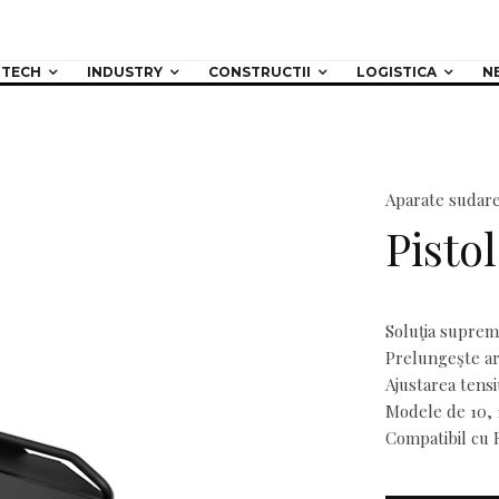
TECH
INDUSTRY
CONSTRUCTII
LOGISTICA
N
Aparate sudar
Pisto
Soluţia supremă
Prelungeşte ar
Ajustarea tensiu
Modele de 10, 1
Compatibil cu 