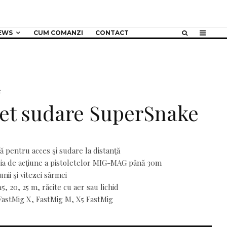
EWS
CUM COMANZI
CONTACT
e
let sudare SuperSnake
 pentru acces şi sudare la distanţă
ia de acţiune a pistoletelor MIG-MAG până 30m
nii şi vitezei sârmei
5, 20, 25 m, răcite cu aer sau lichid
FastMig X, FastMig M, X5 FastMig