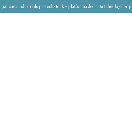
ipamente industriale pe TechStock – platforma dedicată tehnologiilor p