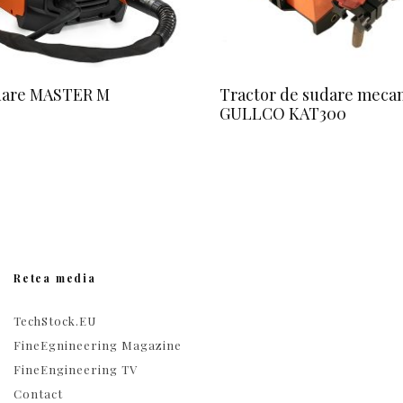
dare MASTER M
Tractor de sudare mecan
GULLCO KAT300
Retea media
TechStock.EU
FineEgnineering Magazine
FineEngineering TV
Contact