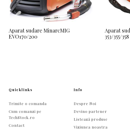
Aparat sudare MinarcMIG
Aparat su
EVO170/200
353/355/358
Quicklinks
Info
Trimite o comanda
Despre Noi
Cum comanzi pe
Devino partener
TechStock.ro
Listează produse
Contact
Viziunea noastra