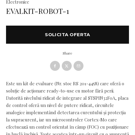
Electronice
EVALKIT-ROBOT-1
SOLICITA OFERTA
Share
Este un kit de evaluare (
Nr. stoc RS 201-4458
) care oferă o
soluție de acționare ready-to-use cu motor fără perii.
Datorită nivelului ridicat de integrare al STSPIN32F0A, placa
de control oferă un nivel de putere ridicat, circuitele
analogice implementând detectarea curentului și protecția
la supracurent, iar un microcontroler Cortex-M0 care
efectuează un control orientat în câmp (FOC) cu poziționare
în buclă închisă. Toate acestea într-un circuit cu o amprentă