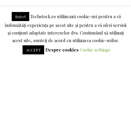
LINKEDIN
Techstock.ro utilizează cookie-uri pentru a vă
Reject
îmbunătăți experiența pe acest site și pentru a vă oferi servicii
TERMENI SI CONDITII
POLITICA DE CONFIDENTIALITATE
și conținut adaptate intereselor dvs. Continuând să utilizați
acest site, sunteți de acord cu utilizarea cookie-urilor.
DESPRE COOKIES
Despre cookies
Cookie settings
ACCEPT