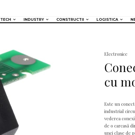
TECH
INDUSTRY
CONSTRUCTII
LOGISTICA
N
Electronice
Conec
cu mo
Este un conect
industrial circ
vederea conexiu
de o carcasă di
unei clase de p