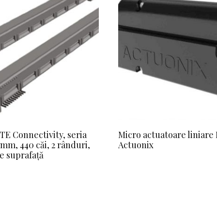
TE Connectivity, seria
Micro actuatoare liniare 
5mm, 440 căi, 2 rânduri,
Actuonix
e suprafață