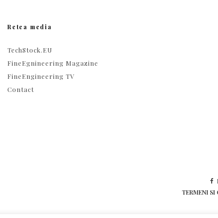
Retea media
TechStock.EU
FineEgnineering Magazine
FineEngineering TV
Contact
TERMENI SI