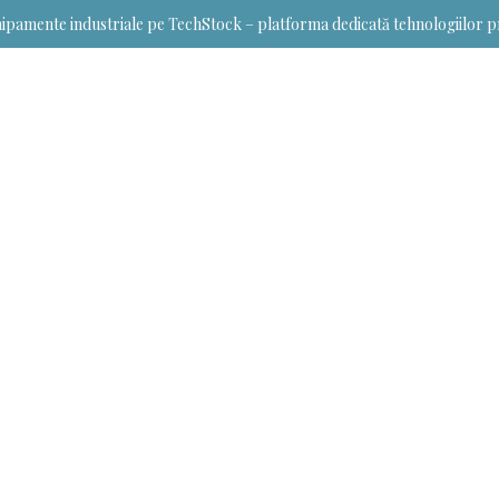
ipamente industriale pe TechStock – platforma dedicată tehnologiilor p