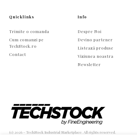
Quicklinks
Info
Trimite o comanda
Despre Noi
Cum comanzi pe
Devino partener
TechStock.ro
Listează produse
Contact
Viziunea noastra
Newsletter
(c) 2026 - TechStock Industrial Marketplace. All rights reserved.