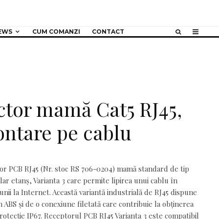
EWS
CUM COMANZI
CONTACT
tor mamă Cat5 RJ45,
ntare pe cablu
or PCB RJ45 (
Nr. stoc RS 706-0204
) mamă standard de tip
ular etanș, Varianta 3 care permite lipirea unui cablu în
nii la Internet. Această variantă industrială de RJ45 dispune
n ABS și de o conexiune filetată care contribuie la obținerea
rotecție IP67. Receptorul PCB RJ45 Varianta 3 este compatibil