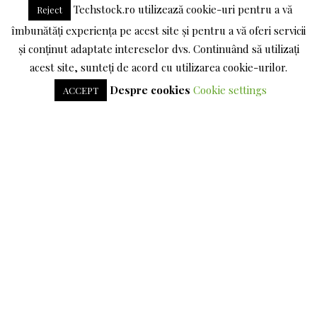
LINKEDIN
Techstock.ro utilizează cookie-uri pentru a vă
Reject
îmbunătăți experiența pe acest site și pentru a vă oferi servicii
TERMENI SI CONDITII
POLITICA DE CONFIDENTIALITATE
și conținut adaptate intereselor dvs. Continuând să utilizați
acest site, sunteți de acord cu utilizarea cookie-urilor.
DESPRE COOKIES
Despre cookies
Cookie settings
ACCEPT