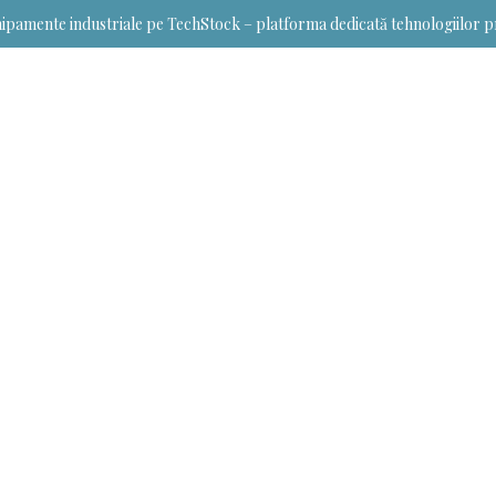
ipamente industriale pe TechStock – platforma dedicată tehnologiilor p